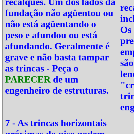
recalques. Um dos lados da
rec
fundação não agüentou ou
inc
não está agüentando o
Os 
peso e afundou ou está
pre
afundando. Geralmente é
emp
grave e não basta tampar
são
as trincas - Peça o
len
PARECER
de um
"cr
engenheiro de estruturas.
tri
eng
7 - As trincas horizontais