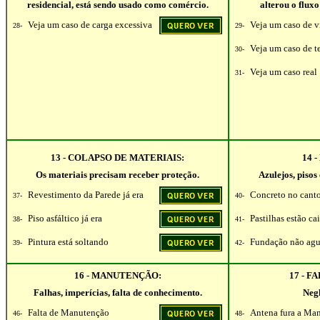
residencial, está sendo usado como comércio.
alterou o flux
Veja um caso de carga excessiva
Veja um caso de v
28-
29-
Veja um caso de t
30-
Veja um caso real
31-
13 - COLAPSO DE MATERIAIS:
14 
Os materiais precisam receber proteção.
Azulejos, pisos
Revestimento da Parede já era
Concreto no cant
37-
40-
Piso asfáltico já era
Pastilhas estão ca
38-
41-
Pintura está soltando
Fundação não ag
39-
42-
16 - MANUTENÇÃO:
17 - F
Falhas, imperícias, falta de conhecimento.
Negl
Falta de Manutenção
Antena fura a Ma
46-
48-