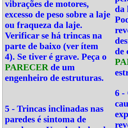
vibrações de motores,
da 
excesso de peso sobre a laje
Pod
ou fraqueza da laje.
rev
Verificar se há trincas na
des
parte de baixo (ver ítem
de 
4). Se tiver é grave. Peça o
PA
PARECER
de um
est
engenheiro de estruturas.
6 -
cau
5 - Trincas inclinadas nas
exp
paredes é sintoma de
rev