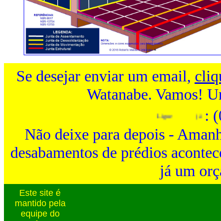
Se desejar enviar um email,
cliq
Watanabe. Vamos! Um
: 
Ligue
já
Não deixe para depois - Amanh
desabamentos de prédios acontec
já um or
Este site é
mantido pela
equipe do