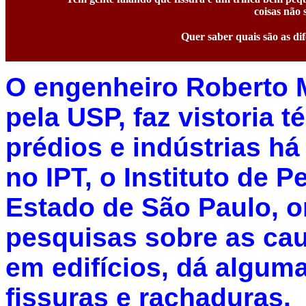
coisas não 
Quer saber quais são as di
O engenheiro Roberto 
pela USP, faz vistoria 
prédios e indústrias há
no IPT, o Instituto de 
Estado de São Paulo, 
pesquisas sobre as caus
em edifícios, dá alguma
fissuras e rachaduras.