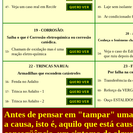
Veja um caso real em Recife
Laje sem isolante
47-
49-
Ar condicionado f
50-
19 - CORROSÃO:
20 
Saiba o que é Corrosão eletroquímica ou corrosão
Conheça o fenômeno cha
catódica.
Chamam de oxidação mas é uma
Veja o caso do Ed
53-
reação eletro-química
54-
que ruiu depois d
22 - TRINCAS NA RUA:
23 -
Por falha na c
Armadilhas que escondem catástrofes
Transferêrncia da 
59-
Fenda no Asfalto
56-
Reforço da VER
60-
Trinca no Asfalto - 1
57-
Ouço ESTALIDO
61-
Trinca no Asfalto - 2
58-
Antes de pensar em "tampar" uma t
a causa, isto é, aquilo que está ca