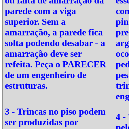
ou falta de amarração da
ess
parede com a viga
com
superior. Sem a
pin
amarração, a parede fica
pre
solta podendo desabar - a
arg
amarração deve ser
oco
refeita. Peça o
PARECER
ped
de um engenheiro de
pes
estruturas.
tri
eng
3 - Trincas no piso podem
4 -
ser produzidas por
pel