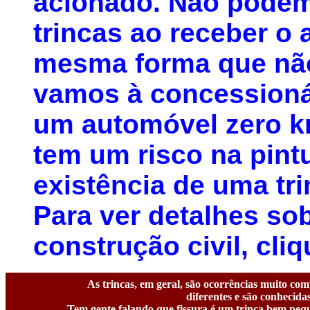
acionado. Não podem
trincas ao receber o
mesma forma que nã
vamos à concessioná
um automóvel zero k
tem um risco na pint
existência de uma tr
Para ver detalhes so
construção civil, cli
As trincas, em geral, são ocorrências muito co
diferentes e são conhecid
Tem gente falando que fissura é um trinca bem peq