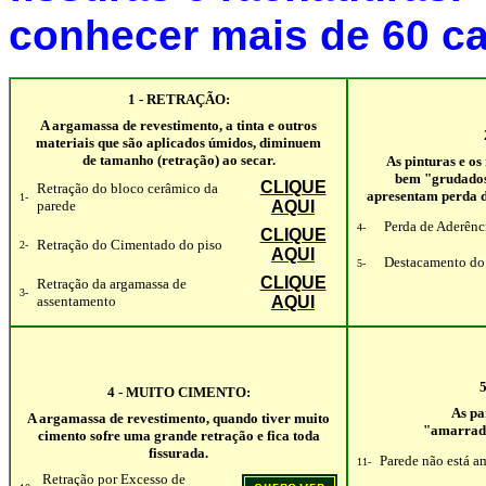
conhecer mais de 60 ca
1 - RETRAÇÃO:
A argamassa de revestimento, a tinta e outros
materiais que são aplicados úmidos, diminuem
de tamanho (retração) ao secar.
As pinturas e os
bem "grudados"
CLIQUE
Retração do bloco cerâmico da
apresentam perda d
1-
parede
AQUI
Perda de Aderênci
4-
CLIQUE
Retração do Cimentado do piso
2-
AQUI
Destacamento do
5-
CLIQUE
Retração da argamassa de
3-
assentamento
AQUI
4 - MUITO CIMENTO:
As pa
A argamassa de revestimento, quando tiver muito
"amarrada
cimento sofre uma grande retração e fica toda
fissurada.
Parede não está a
11-
Retração por Excesso de