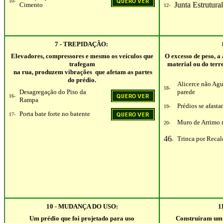
10-
J
unta Estrutural
Cimento
12-
7 - TREPIDAÇÃO:
Elevadores, compressores e mesmo os veículos que
O excesso de peso, a
trafegam
material ou do terr
na rua, produzem vibrações que afetam as partes
do prédio.
Alicerce não Agu
18-
Desagregação do Piso da
parede
16-
Rampa
Prédios se afast
19-
Porta bate forte no batente
17-
Muro de Arrimo n
20-
46
Trinca por Reca
-
10 - MUDANÇA DO USO:
1
Um prédio que foi projetado para uso
Construíram um 