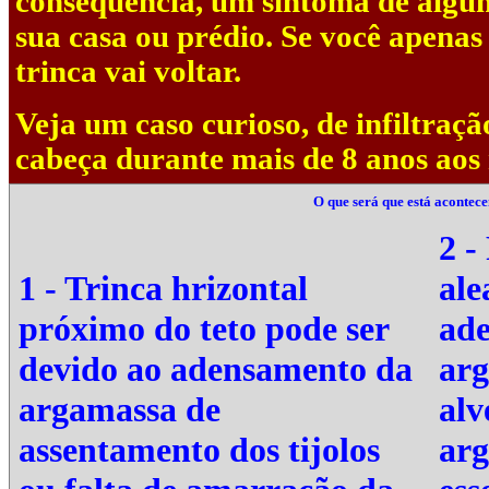
conseqüência, um sintoma de algu
sua casa ou prédio. Se você apenas
trinca vai voltar.
Veja um caso curioso, de infiltraç
cabeça durante mais de 8 anos aos
O que será que está acontec
2 -
1 - Trinca hrizontal
ale
próximo do teto pode ser
ade
devido ao adensamento da
arg
argamassa de
alv
assentamento dos tijolos
arg