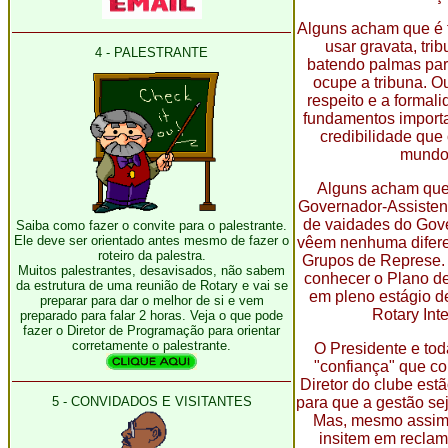
Alguns acham que é 
usar gravata, trib
4 - PALESTRANTE
batendo palmas par
ocupe a tribuna. O
respeito e a formal
fundamentos importa
credibilidade que
mundo 
Alguns acham que
Governador-Assisten
de vaidades do Gove
Saiba como fazer o convite para o palestrante.
Ele deve ser orientado antes mesmo de fazer o
vêem nenhuma difere
roteiro da palestra.
Grupos de Represe. 
Muitos palestrantes, desavisados, não sabem
conhecer o Plano de 
da estrutura de uma reunião de Rotary e vai se
em pleno estágio d
preparar para dar o melhor de si e vem
Rotary Inte
preparado para falar 2 horas. Veja o que pode
fazer o Diretor de Programação para orientar
corretamente o palestrante.
O Presidente e tod
"confiança" que c
Diretor do clube est
5 - CONVIDADOS E VISITANTES
para que a gestão sej
Mas, mesmo assim,
insitem em recla