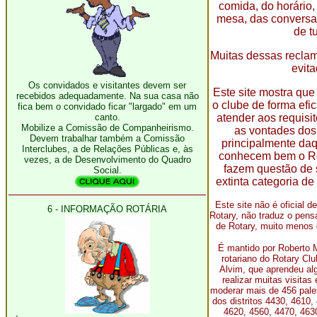
comida, do horário
mesa, das conversa
de t
Muitas dessas recla
evita
Os convidados e visitantes devem ser
Este site mostra que
recebidos adequadamente. Na sua casa não
o clube de forma efi
fica bem o convidado ficar "largado" em um
canto.
atender aos requisit
Mobilize a Comissão de Companheirismo.
as vontades dos
Devem trabalhar também a Comissão
principalmente daq
Interclubes, a de Relações Públicas e, às
conhecem bem o Ro
vezes, a de Desenvolvimento do Quadro
fazem questão de 
Social.
extinta categoria de
Este site não é oficial 
6 - INFORMAÇÃO ROTÁRIA
Rotary, não traduz o pen
de Rotary, muito menos d
É mantido po
r Roberto
rotariano do Rotary Clu
Alvim
, que aprendeu al
realizar muitas visitas 
moderar mais de 456 pale
dos distritos 4430, 4610,
4620, 4560, 4470, 463