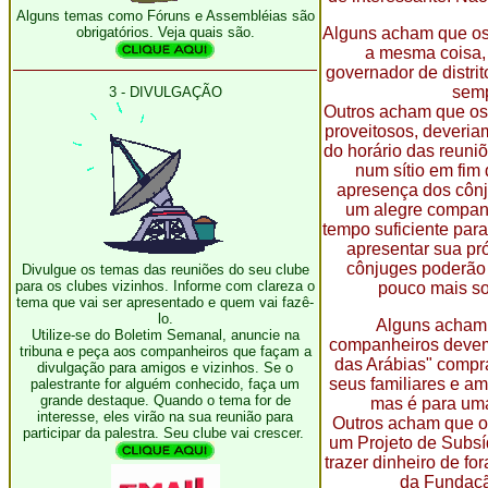
Alguns temas como Fóruns e Assembléias são
obrigatórios. Veja quais são.
Alguns acham que os
a mesma coisa, 
governador de distrit
semp
3 - DIVULGAÇÃO
Outros acham que os
proveitosos, deveriam
do horário das reuniõ
num sítio em fim
apresença dos cônj
um alegre compan
tempo suficiente par
apresentar sua pró
cônjuges poderão
Divulgue os temas das reuniões do seu clube
para os clubes vizinhos. Informe com clareza o
pouco mais so
tema que vai ser apresentado e quem vai fazê-
lo.
Alguns acham 
Utilize-se do Boletim Semanal, anuncie na
companheiros devem 
tribuna e peça aos companheiros que façam a
das Arábias" compr
divulgação para amigos e vizinhos. Se o
seus familiares e am
palestrante for alguém conhecido, faça um
grande destaque. Quando o tema for de
mas é para uma
interesse, eles virão na sua reunião para
Outros acham que o
participar da palestra. Seu clube vai crescer.
um Projeto de Subsí
trazer dinheiro de for
da Fundaçã