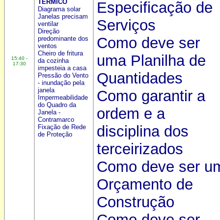
TÉRMICO
Especificação de
Diagrama solar
Janelas precisam
Serviços
ventilar
Direção
Como deve ser
predominante dos
ventos
Cheiro de fritura
uma Planilha de
15:40 -
da cozinha
17:30
impesteia a casa
Quantidades
Pressão do Vento
- inundação pela
janela
Como garantir a
Impermeabilidade
do Quadro da
ordem e a
Janela -
Contramarco
disciplina dos
Fixação de Rede
de Proteção
terceirizados
Como deve ser u
Orçamento de
Construção
Como deve ser