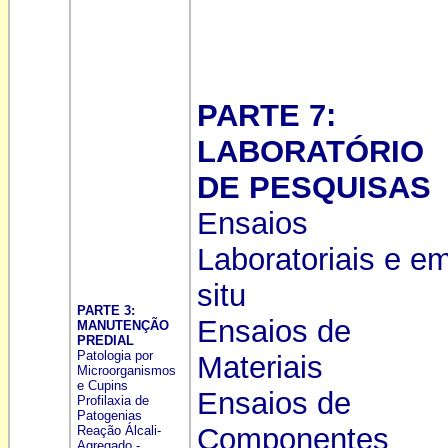
PARTE 7:
LABORATÓRIO
DE PESQUISAS
Ensaios
Laboratoriais e e
situ
PARTE 3:
Ensaios de
MANUTENÇÃO
PREDIAL
Patologia por
Materiais
Microorganismos
e Cupins
Ensaios de
Profilaxia de
Patogenias
Componentes
Reação Álcali-
Agregado -