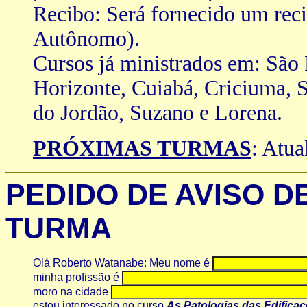
Recibo: Será fornecido um rec
Autônomo).
Cursos já ministrados em: São 
Horizonte, Cuiabá, Criciuma, 
do Jordão, Suzano e Lorena.
PRÓXIMAS TURMAS
: Atua
PEDIDO DE AVISO D
TURMA
Olá Roberto Watanabe:
Meu nome é
minha profissão é
moro na cidade
estou interessado no curso
As Patologias das Edifica