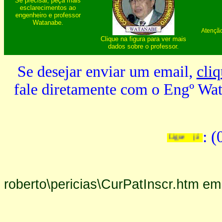
Se precisar, peça mais
esclarecimentos ao
engenheiro e professor
Watanabe.
Atenção
Clique na figura para ver mais
dados sobre o professor.
Se desejar enviar um email,
cliq
fale diretamente com o Engº Wa
: 
Ligue
já
roberto\pericias\CurPatInscr.htm e