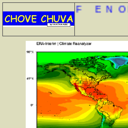
F
E
N
Ô