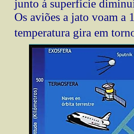
junto á superfície dimin
Os aviões a jato voam a 
temperatura gira em torn