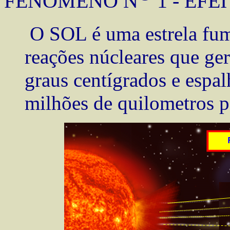
FENÔMENO N
1 - EFE
O SOL é uma estrela fum
reações núcleares que ge
graus centígrados e espa
milhões de quilometros pe