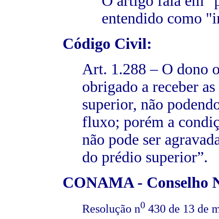
O artigo fala em "
entendido como "i
Código Civil:
Art. 1.288 – O dono o
obrigado a receber as
superior, não podend
fluxo; porém a condiçã
não pode ser agravada
do prédio superior”.
CONAMA - Conselho Na
0
Resolução n
430 de 13 de m