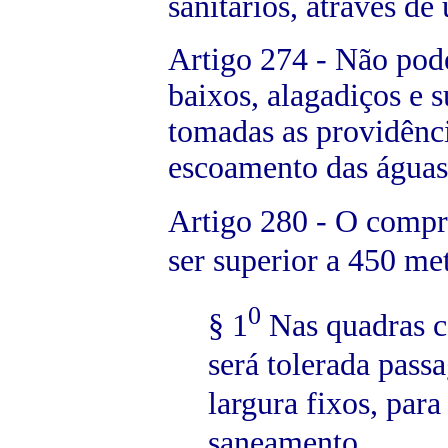
sanitários, através de
Artigo 274 - Não pode
baixos, alagadiços e s
tomadas as providênci
escoamento das águas
Artigo 280 - O compr
ser superior a 450 me
0
§ 1
Nas quadras c
será tolerada pas
largura fixos, para
saneamento.