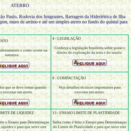
ATERRO
o Paulo, Rodovia dos Imigrantes, Barragem da Hidrelétrica de Ilha
agem, muro de arrimo e até um simples aterro no fundo do quintal para
4 - LEGISLAÇÃO
ENTO
Conheça a legislação brasileira sobre posse e
 adensamento e como ocorre na
direito de exploração da terra e do susolo.
natureza.
8 - COMPACTAÇÃO
dos que se deve tomar quando
Veja detalhes técnicos importantes para
 executar um aterro.
executar um aterro.
LIMITE DE LIQUIDEZ
13 - ENSAIO LIMITE DE PLASTIDIDADE
ito o Ensaio para Determinaçao
Saiba como é feito o Ensaio para Determinaçao
Liquidez e para que serve este
do Limite de Plasticidade e para que serve este