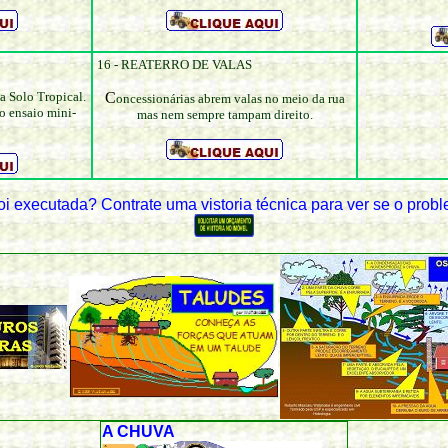
16 - REATERRO DE VALAS
 Solo Tropical.
C
oncessionárias abrem valas no meio da rua
o ensaio mini-
mas nem sempre tampam direito.
 executada? Contrate uma vistoria técnica para ver se o probl
A CHUVA