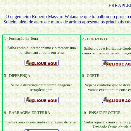
TERRAPLE
O engenheiro Roberto Massaru Watanabe que trabalhou no projeto d
Solteira além de aterros e muros de arrimo apresenta os principais c
1 - Formação da Terra
2 - HORIZONTE
Saiba como o intemperismo e o meteorismo
Saiba o que é Horizonte Geol
transformam a rocha em terra.
como ocorrem as transformaçõe
5 - DIFERENÇA
6 - CORTE
Saiba a diferença entre terraplanagem e
Veja os cuidados que se dev
terraplenagem.
vamos executar um corte e
9 - BARRAGEM DE TERRA
10 - ENSAIO PROCTOR
Saiba como é construída a barragem de terra.
Saiba oque é, como é feito e p
Umidade Ótima obtida n