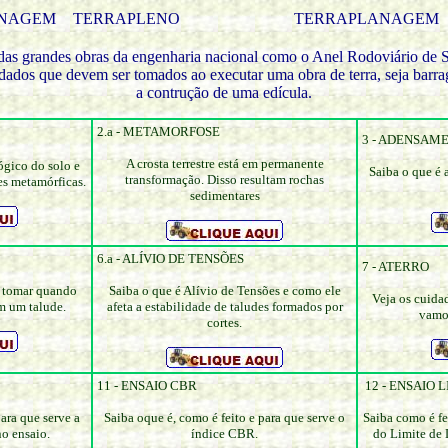
NAGEM
TERRAPLENO
TERRAPLANAGEM
as grandes obras da engenharia nacional como o Anel Rodoviário de Sã
uidados que devem ser tomados ao executar uma obra de terra, seja barr
a contrução de uma edícula.
2.a - METAMORFOSE
3 - ADENSAM
A crosta terrestre está em permanente
ógico do solo e
Saiba o que é
transformação. Disso resultam rochas
s metamórficas.
sedimentares
6.a - ALÍVIO DE TENSÕES
7 - ATERRO
e tomar quando
Saiba o que é Alívio de Tensões e como ele
Veja os cuida
m um talude.
afeta a estabilidade de taludes formados por
vamos
cortes.
11 - ENSAIO CBR
12 - ENSAIO 
ara que serve a
Saiba oque é, como é feito e para que serve o
Saiba como é fe
o ensaio.
índice CBR.
do Limite de 