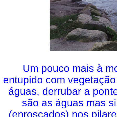
Um pouco mais à mon
entupido com vegetação 
águas, derrubar a pont
são as águas mas si
(enroscados) nos pilar