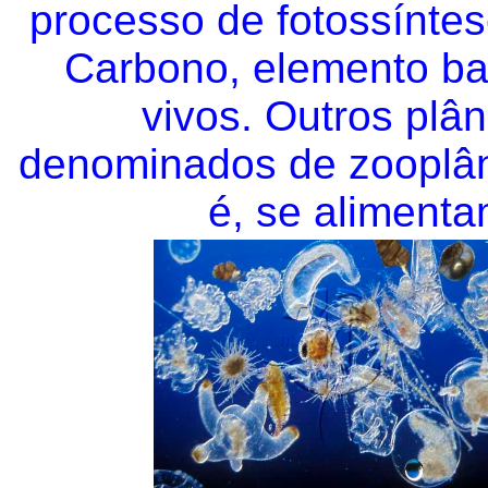
processo de fotossíntes
Carbono, elemento ba
vivos. Outros plâ
denominados de zooplânc
é, se alimenta