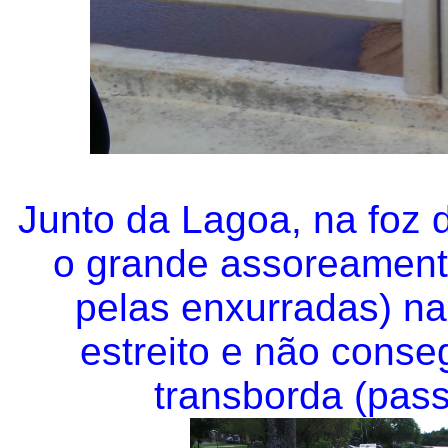
Junto da Lagoa, na foz d
o grande assoreamento
pelas enxurradas) na
estreito e não conse
transborda (pass