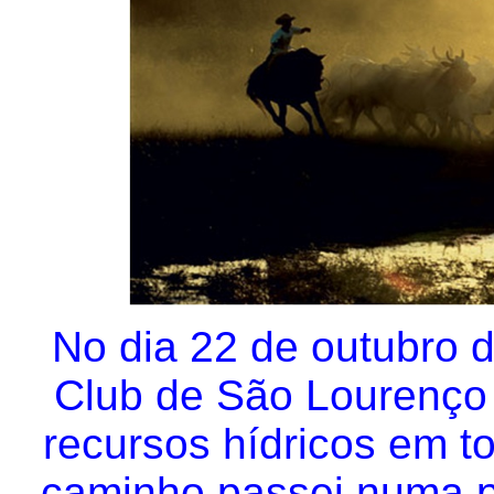
No dia 22 de outubro d
Club de São Lourenço 
recursos hídricos em t
caminho passei numa p