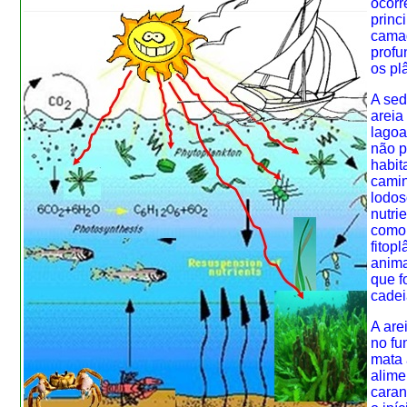
ocorr
princ
cama
profu
os pl
A sed
areia
lagoa
não p
habit
camin
lodos
nutri
como 
fitop
anima
que f
cadei
A are
no fu
mata 
alime
caran