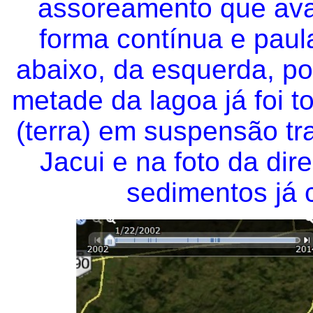
assoreamento que ava
forma contínua e paula
abaixo, da esquerda, p
metade da lagoa já foi 
(terra) em suspensão tra
Jacui e na foto da dir
sedimentos já 