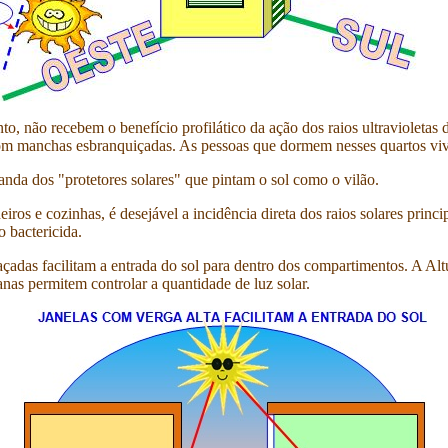
nto, não recebem o benefício profilático da ação dos raios ultravioleta
 com manchas esbranquiçadas. As pessoas que dormem nesses quartos vi
da dos "protetores solares" que pintam o sol como o vilão.
ros e cozinhas, é desejável a incidência direta dos raios solares princ
o bactericida.
çadas facilitam a entrada do sol para dentro dos compartimentos. A Alt
anas permitem controlar a quantidade de luz solar.