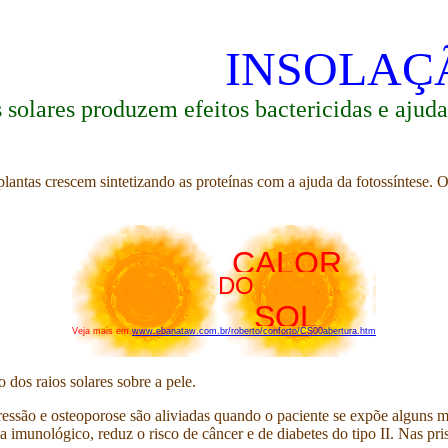
INSOLAÇ
s solares produzem efeitos bactericidas e aju
s plantas crescem sintetizando as proteínas com a ajuda da fotossíntese
CALOR
DO
SOL
Veja mais em
www.ebanataw.com.br/roberto/conforto/CS00abertura.htm
o dos raios solares sobre a pele.
ressão e osteoporose são aliviadas quando o paciente se expõe alguns m
a imunológico, reduz o risco de câncer e de diabetes do tipo II. Nas pr