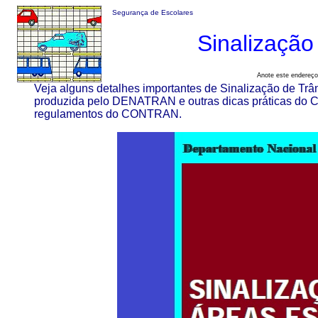
Segurança de Escolares
Sinalização
Anote este endereç
Veja alguns detalhes importantes de Sinalização de Trân
produzida pelo DENATRAN e outras dicas práticas do Có
regulamentos do CONTRAN.