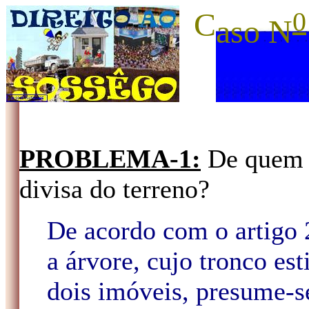
C
0
aso N
PROBLEMA-1:
De quem é
divisa do terreno?
De acordo com o artigo 
a árvore, cujo tronco est
dois imóveis, presume-