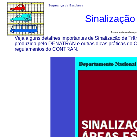
Segurança de Escolares
Sinalização
Anote este endereç
Veja alguns detalhes importantes de Sinalização de Trân
produzida pelo DENATRAN e outras dicas práticas do Có
regulamentos do CONTRAN.