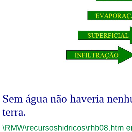
Sem água não haveria nenhu
terra.
\RMW\recursoshidricos\rhb08.htm e