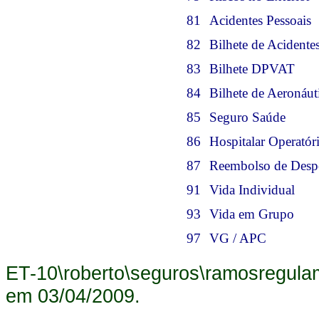
81
Acidentes Pessoais
82
Bilhete de Acidente
83
Bilhete DPVAT
84
Bilhete de Aeronáut
85
Seguro Saúde
86
Hospitalar Operatór
87
Reembolso de Despe
91
Vida Individual
93
Vida em Grupo
97
VG / APC
ET-10\roberto\seguros\ramosregula
em
03/04/2009
.