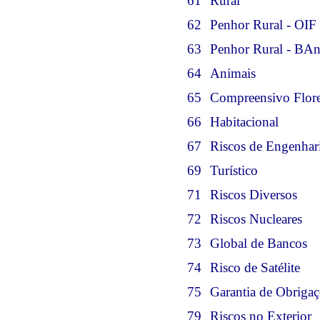
61
Rural
62
Penhor Rural - OIF
63
Penhor Rural - BAn
64
Animais
65
Compreensivo Flore
66
Habitacional
67
Riscos de Engenhar
69
Turístico
71
Riscos Diversos
72
Riscos Nucleares
73
Global de Bancos
74
Risco de Satélite
75
Garantia de Obrigaç
79
Riscos no Exterior