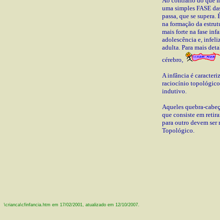
Ao contrário do que m
uma simples FASE das
passa, que se supera
na formação da estrut
mais forte na fase inf
adolescência e, infel
adulta. Para mais det
cérebro,
A infância é caracter
raciocínio topológico
indutivo.
Aqueles quebra-cabeça
que consiste em retir
para outro devem ser
Topológico.
\crianca\cfinfancia.htm em 17/02/2001, atualizado em
12/10/2007
.