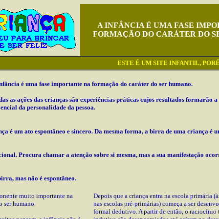
A INFÂNCIA É UMA FASE IMP
FORMAÇÃO DO CARÁTER DO S
ESTE É UM SITE INFANTIL, PORÉM 
infância é uma fase importante na formação do caráter do ser humano.
das as ações das crianças são experiências práticas cujos resultados formarão a
vencial da personalidade da pessoa.
nça é um ato espontâneo e sincero. Da mesma forma, a birra de uma criança é u
ncional. Procura chamar a atenção sobre si mesma, mas a sua manifestação ocor
irra, mas não é espontâneo.
onente muito importante na
Depois que a criança entra na escola primária (
o ser humano.
nas escolas pré-primárias) começa a ser desenvo
formal dedutivo. A partir de então, o raciocínio