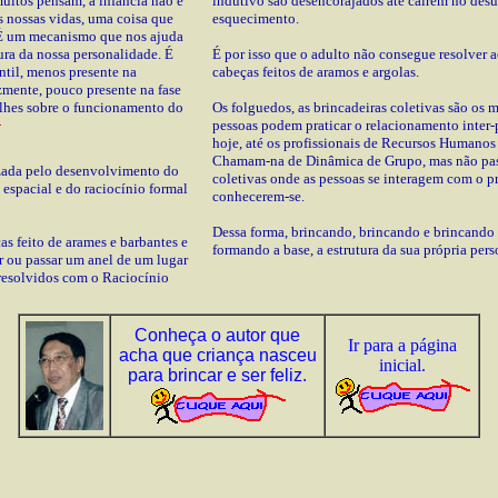
uitos pensam, a infância não é
indutivo são desencorajados até caírem no desu
 nossas vidas, uma coisa que
esquecimento.
. É um mecanismo que nos ajuda
ura da nossa personalidade. É
É por isso que o adulto não consegue resolver 
antil, menos presente na
cabeças feitos de aramos e argolas.
izmente, pouco presente na fase
alhes sobre o funcionamento do
Os folguedos, as brincadeiras coletivas são os
pessoas podem praticar o relacionamento inter-
hoje, até os profissionais de Recursos Humanos 
Chamam-na de Dinâmica de Grupo, mas não pas
izada pelo desenvolvimento do
coletivas onde as pessoas se interagem com o p
 espacial e do raciocínio formal
conhecerem-se.
Dessa forma, brincando, brincando e brincando 
s feito de arames e barbantes e
formando a base, a estrutura da sua própria per
ar ou passar um anel de um lugar
 resolvidos com o Raciocínio
Conheça o autor que
Ir para a página
acha que criança nasceu
inicial.
para brincar e ser feliz.