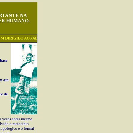
ORTANTE NA
ER HUMANO.
DIRIGIDO AOS ADULTOS ...
 base
m ato
re de
às vezes antes mesmo
lvido o raciocínio
 topológico e o formal