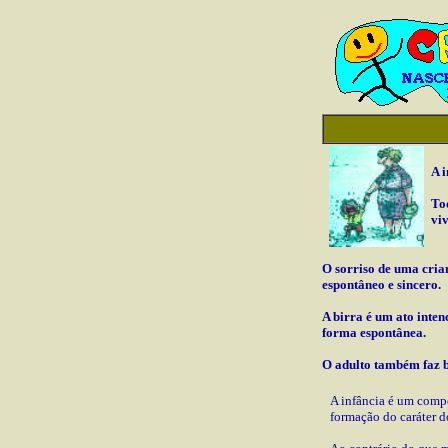
A 
To
vi
O sorriso de uma cria
espontâneo e sincero.
A birra é um ato inte
forma espontânea.
O adulto também faz b
A infância é um comp
formação do caráter d