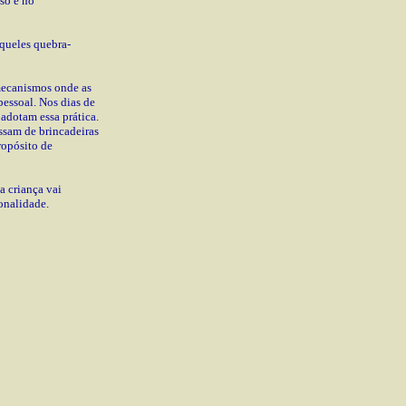
so e no
aqueles quebra-
 mecanismos onde as
pessoal. Nos dias de
adotam essa prática.
sam de brincadeiras
ropósito de
a criança vai
sonalidade.