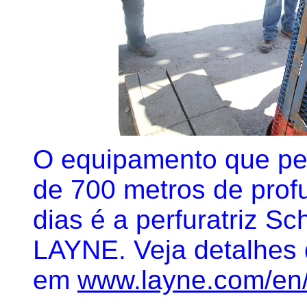
O equipamento que per
de 700 metros de pro
dias é a perfuratriz 
LAYNE. Veja detalhes 
em
www.layne.com/en/