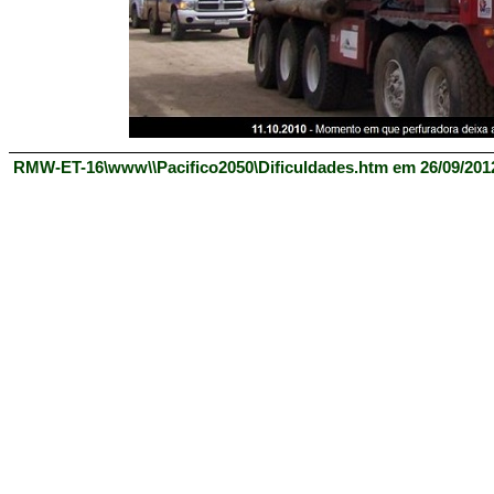
RMW-ET-16\www\\Pacifico2050\Dificuldades.htm em 26/09/2012