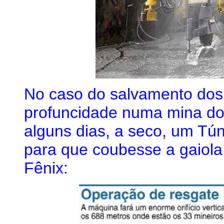
No caso do salvamento dos
profuncidade numa mina do 
alguns dias, a seco, um Tú
para que coubesse a gaiola 
Fênix: